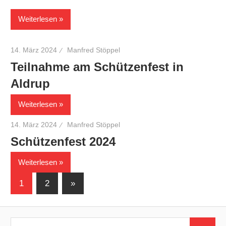
Weiterlesen
14. März 2024
Manfred Stöppel
Teilnahme am Schützenfest in
Aldrup
Weiterlesen
14. März 2024
Manfred Stöppel
Schützenfest 2024
Weiterlesen
Seitennummerierung
Nächste
1
2
»
Beiträge
der
Beiträge
Suchen