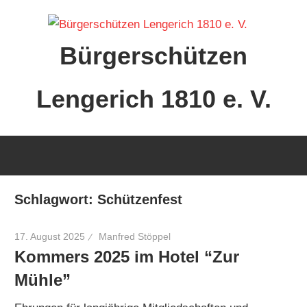
Zum
Inhalt
Bürgerschützen
springen
Lengerich 1810 e. V.
Schlagwort:
Schützenfest
17. August 2025
Manfred Stöppel
Kommers 2025 im Hotel “Zur
Mühle”