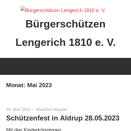
Zum
Inhalt
Bürgerschützen
springen
Lengerich 1810 e. V.
Monat:
Mai 2023
29. Mai 2023
Manfred Stöppel
Schützenfest in Aldrup 28.05.2023
Mit den Kinderköniginnen