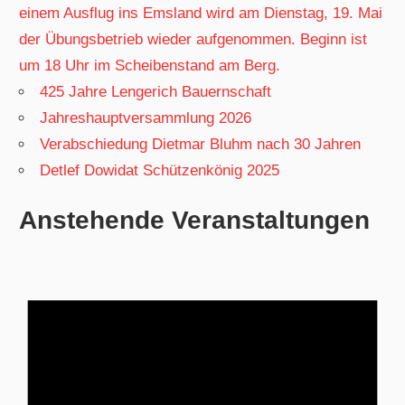
einem Ausflug ins Emsland wird am Dienstag, 19. Mai
der Übungsbetrieb wieder aufgenommen. Beginn ist
um 18 Uhr im Scheibenstand am Berg.
425 Jahre Lengerich Bauernschaft
Jahreshauptversammlung 2026
Verabschiedung Dietmar Bluhm nach 30 Jahren
Detlef Dowidat Schützenkönig 2025
Anstehende Veranstaltungen