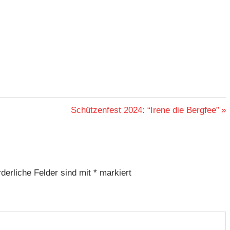
Nächster
Schützenfest 2024: “Irene die Bergfee”
Beitrag:
rderliche Felder sind mit
*
markiert