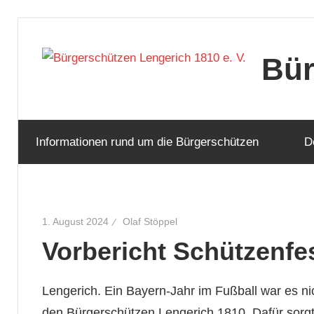
Zum
Inhalt
Bür
springen
Informationen rund um die Bürgerschützen
D
1. August 2024
Olaf Stöppel
Vorbericht Schützenfe
Lengerich. Ein Bayern-Jahr im Fußball war es ni
den Bürgerschützen Lengerich 1810. Dafür sorgt