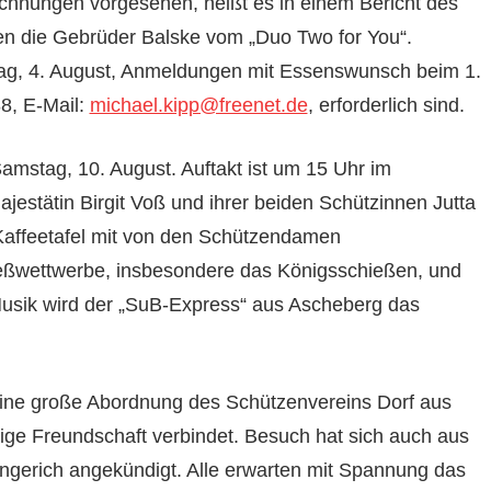
hnungen vorgesehen, heißt es in einem Bericht des
en die Gebrüder Balske vom „Duo Two for You“.
ag, 4. August, Anmeldungen mit Essenswunsch beim 1.
8, E-Mail:
michael.kipp@freenet.de
, erforderlich sind.
amstag, 10. August. Auftakt ist um 15 Uhr im
stätin Birgit Voß und ihrer beiden Schützinnen Jutta
Kaffeetafel mit von den Schützendamen
eßwettwerbe, insbesondere das Königsschießen, und
Musik wird der „SuB-Express“ aus Ascheberg das
eine große Abordnung des Schützenvereins Dorf aus
ige Freundschaft verbindet. Besuch hat sich auch aus
ngerich angekündigt. Alle erwarten mit Spannung das