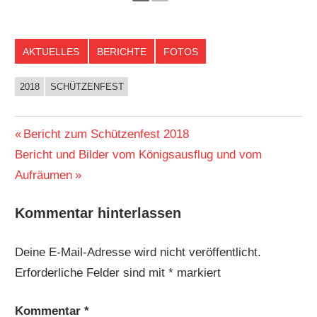
AKTUELLES
BERICHTE
FOTOS
2018
SCHÜTZENFEST
Beitragsnavigation
Vorheriger
Bericht zum Schützenfest 2018
Nächster
Beitrag:
Bericht und Bilder vom Königsausflug und vom
Beitrag:
Aufräumen
Kommentar hinterlassen
Deine E-Mail-Adresse wird nicht veröffentlicht.
Erforderliche Felder sind mit
*
markiert
Kommentar
*