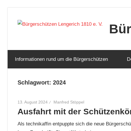
Zum
Inhalt
Bür
springen
Informationen rund um die Bürgerschützen
D
Schlagwort:
2024
13. August 2024
Manfred Stöppel
Ausfahrt mit der Schützenkö
Als technikaffin entpuppte sich die neue Bürgerschü