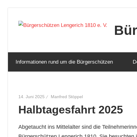
Zum
Inhalt
Bür
springen
Informationen rund um die Bürgerschützen
D
14. Juni 2025
Manfred Stöppel
Halbtagesfahrt 2025
Abgetaucht ins Mittelalter sind die Teilnehmerinn
Bürgerschützen Lengerich 1810. Sie besuchten i