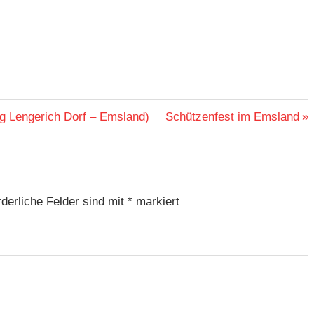
Nächster
 Lengerich Dorf – Emsland)
Schützenfest im Emsland
Beitrag:
rderliche Felder sind mit
*
markiert