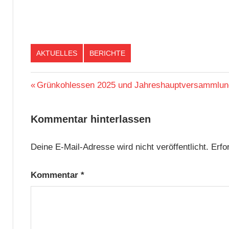
AKTUELLES
BERICHTE
Beitragsnavigation
Vorheriger
Grünkohlessen 2025 und Jahreshauptversammlung
Beitrag:
Kommentar hinterlassen
Deine E-Mail-Adresse wird nicht veröffentlicht.
Erfo
Kommentar
*